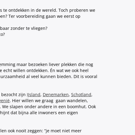
ois te ontdekken in de wereld.
Toch proberen we
oen? Ter voorbereiding gaan we eerst op
kbaar zonder te vliegen?
to?
temming maar bezoeken liever plekken die nog
e echt willen ontdekken. Én wat we ook heel
uurzaamheid al veel kunnen bieden. Dit is vooral
 bezocht zijn
IJsland
,
Denemarken
,
Schotland
,
venië
. Hier willen we graag
gaan wandelen,
er. We slapen onder andere in een boomhut. Ook
hijnt dat bijna alle inwoners een eigen
len ook nooit zeggen: “je moet niet meer