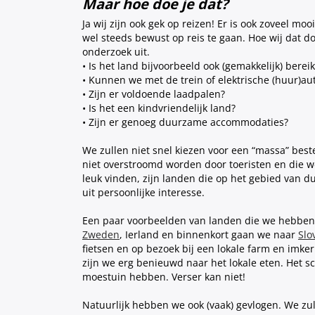
Maar hoe doe je dat?
Ja wij zijn ook gek op reizen! Er is ook zoveel mo
wel steeds bewust op reis te gaan. Hoe wij dat d
onderzoek uit.
• Is het land bijvoorbeeld ook (gemakkelijk) berei
• Kunnen we met de trein of elektrische (huur)au
• Zijn er voldoende laadpalen?
• Is het een kindvriendelijk land?
• Zijn er genoeg duurzame accommodaties?
We zullen niet snel kiezen voor een “massa” bes
niet overstroomd worden door toeristen en die w
leuk vinden, zijn landen die op het gebied van d
uit persoonlijke interesse.
Een paar voorbeelden van landen die we hebben
Zweden
, Ierland en binnenkort gaan we naar
Slo
fietsen en op bezoek bij een lokale farm en imk
zijn we erg benieuwd naar het lokale eten. Het sc
moestuin hebben. Verser kan niet!
Natuurlijk hebben we ook (vaak) gevlogen. We zul