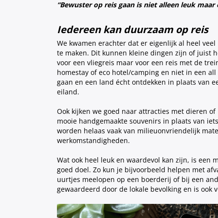
“Bewuster op reis gaan is niet alleen leuk maar
Iedereen kan duurzaam op reis
We kwamen erachter dat er eigenlijk al heel veel
te maken. Dit kunnen kleine dingen zijn of juist h
voor een vliegreis maar voor een reis met de trein 
homestay of eco hotel/camping en niet in een all i
gaan en een land écht ontdekken in plaats van e
eiland.
Ook kijken we goed naar attracties met dieren of
mooie handgemaakte souvenirs in plaats van iets v
worden helaas vaak van milieuonvriendelijk mate
werkomstandigheden.
Wat ook heel leuk en waardevol kan zijn, is een 
goed doel. Zo kun je bijvoorbeeld helpen met afv
uurtjes meelopen op een boerderij of bij een ande
gewaardeerd door de lokale bevolking en is ook v