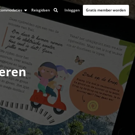
Inloggen
Gratis member worden
accommodaties
Reisgidsen
eren