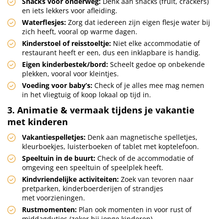
Snacks voor onderweg:
Denk aan snacks (fruit, crackers)
en iets lekkers voor afleiding.
Waterflesjes:
Zorg dat iedereen zijn eigen flesje water bij
zich heeft, vooral op warme dagen.
Kinderstoel of reisstoeltje:
Niet elke accommodatie of
restaurant heeft er een, dus een inklapbare is handig.
Eigen kinderbestek/bord:
Scheelt gedoe op onbekende
plekken, vooral voor kleintjes.
Voeding voor baby’s:
Check of je alles mee mag nemen
in het vliegtuig of koop lokaal op tijd in.
3. Animatie & vermaak tijdens je vakantie
met kinderen
Vakantiespelletjes:
Denk aan magnetische spelletjes,
kleurboekjes, luisterboeken of tablet met koptelefoon.
Speeltuin in de buurt:
Check of de accommodatie of
omgeving een speeltuin of speelplek heeft.
Kindvriendelijke activiteiten:
Zoek van tevoren naar
pretparken, kinderboerderijen of strandjes
met voorzieningen.
Rustmomenten:
Plan ook momenten in voor rust of
middagdutjes (zeker bij jonge kinderen).