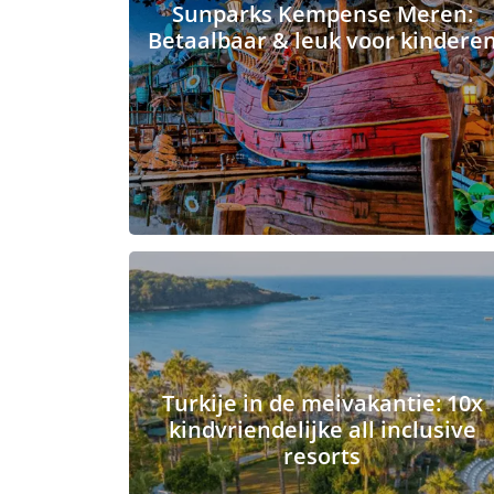
Sunparks Kempense Meren:
Betaalbaar & leuk voor kindere
Turkije in de meivakantie: 10x
kindvriendelijke all inclusive
resorts