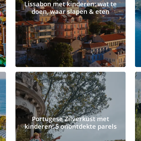
Lissabon met kinderen: wat te
n
doen, waar slapen & eten
Portugese Zilverkust met
kinderen: 5 onontdekte parels