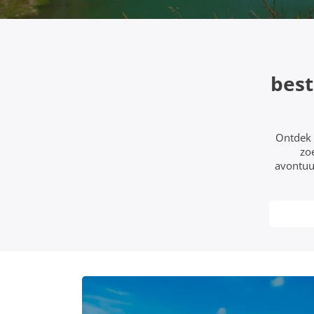
bes
Ontdek 
zo
avontuur