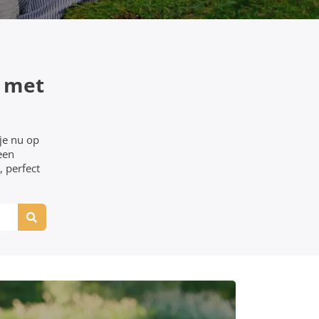
 met
je nu op
een
, perfect