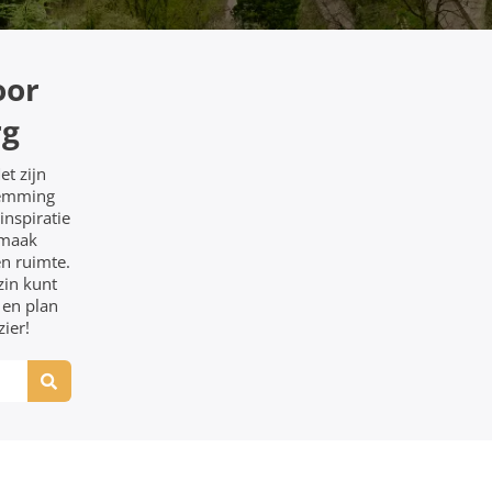
oor
rg
et zijn
temming
inspiratie
 maak
n ruimte.
zin kunt
 en plan
ier!