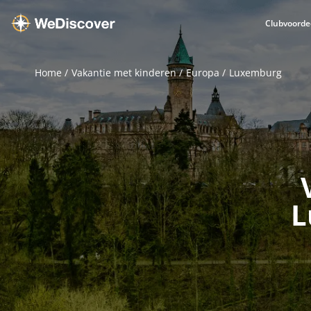
Clubvoorde
Home
Vakantie met kinderen
Europa
Luxemburg
L