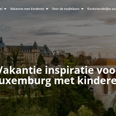
el
Vakantie met kinderen
Voor de twijfelaars
Kindvriendelijke 
Vakantie inspiratie voo
uxemburg met kinder