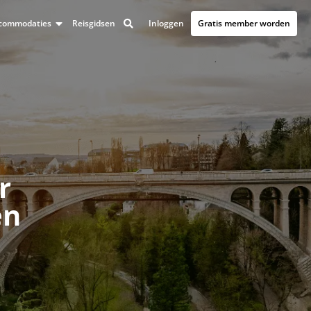
Inloggen
Gratis member worden
accommodaties
Reisgidsen
r
en