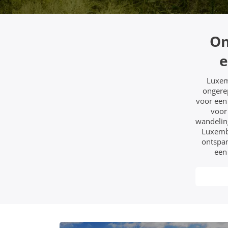
On
e
Luxemb
ongere
voor een 
voor
wandeling
Luxembu
ontspan
een