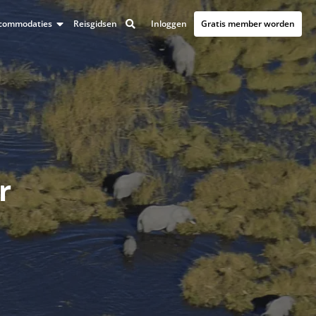
Inloggen
Gratis member worden
accommodaties
Reisgidsen
r
n