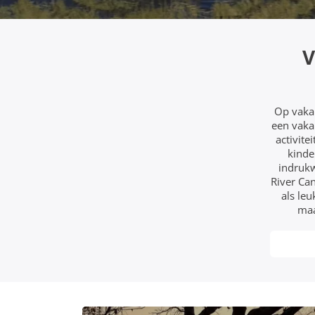
V
Op vaka
een vaka
activite
kinde
indrukw
River Can
als le
maa