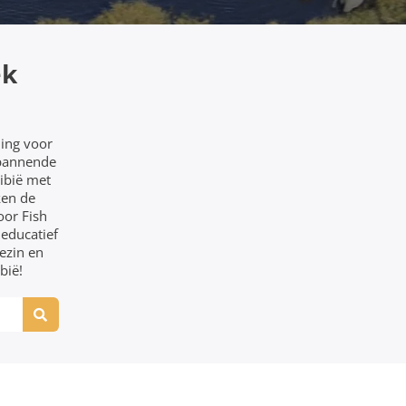
ek
ing voor
spannende
mibië met
ken de
oor Fish
 educatief
ezin en
bië!