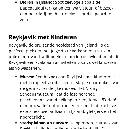
Dieren in IJsland:
Spot zeevogels zoals de
papegaaiduiker, ga op een walvistour, of bezoek
een boerderij om het unieke IJslandse paard te
zien.
Reykjavik met Kinderen
Reykjavik, de bruisende hoofdstad van IJsland, is de
perfecte plek om met je gezin te verkennen. Met zijn
unieke mix van traditionele en moderne invloeden, biedt
Reykjavik een scala aan activiteiten voor zowel kinderen
als volwassenen.
Musea:
Een bezoek aan Reykjavik met kinderen is
niet compleet zonder een uitstapje naar enkele van
de gezinsvriendelijke musea. Het 'Viking
Scheepsmuseum' laat de fascinerende
geschiedenis van de Vikingen zien, terwijl 'Perlan'
een innovatief natuurmuseum is met interactieve
exposities over vulkaan in IJsland, gletsjers en het
noorderlicht.
Stadspleinen en Parken:
De openbare ruimtes van
Reykjavik zijn levendig en kindvriendelijk. De