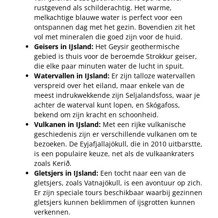
rustgevend als schilderachtig. Het warme,
melkachtige blauwe water is perfect voor een
ontspannen dag met het gezin. Bovendien zit het
vol met mineralen die goed zijn voor de huid.
Geisers in IJsland:
Het Geysir geothermische
gebied is thuis voor de beroemde Strokkur geiser,
die elke paar minuten water de lucht in spuit.
Watervallen in IJsland:
Er zijn talloze watervallen
verspreid over het eiland, maar enkele van de
meest indrukwekkende zijn Seljalandsfoss, waar je
achter de waterval kunt lopen, en Skógafoss,
bekend om zijn kracht en schoonheid.
Vulkanen in IJsland:
Met een rijke vulkanische
geschiedenis zijn er verschillende vulkanen om te
bezoeken. De Eyjafjallajökull, die in 2010 uitbarstte,
is een populaire keuze, net als de vulkaankraters
zoals Kerið.
Gletsjers in IJsland:
Een tocht naar een van de
gletsjers, zoals Vatnajökull, is een avontuur op zich.
Er zijn speciale tours beschikbaar waarbij gezinnen
gletsjers kunnen beklimmen of ijsgrotten kunnen
verkennen.