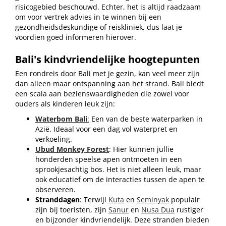
risicogebied beschouwd. Echter, het is altijd raadzaam
om voor vertrek advies in te winnen bij een
gezondheidsdeskundige of reiskliniek, dus laat je
voordien goed informeren hierover.
Bali's kindvriendelijke hoogtepunten
Een rondreis door Bali met je gezin, kan veel meer zijn
dan alleen maar ontspanning aan het strand. Bali biedt
een scala aan bezienswaardigheden die zowel voor
ouders als kinderen leuk zijn:
Waterbom Bali
:
Een van de beste waterparken in
Azië. Ideaal voor een dag vol waterpret en
verkoeling.
Ubud Monkey Forest
: Hier kunnen jullie
honderden speelse apen ontmoeten in een
sprookjesachtig bos. Het is niet alleen leuk, maar
ook educatief om de interacties tussen de apen te
observeren.
Stranddagen
: Terwijl
Kuta
en
Seminyak
populair
zijn bij toeristen, zijn
Sanur
en
Nusa Dua
rustiger
en bijzonder kindvriendelijk. Deze stranden bieden