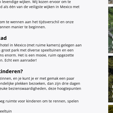
n levendige wijken. Wij kozen ervoor om te
 als één van de veiligste wijken in Mexico met
om te wennen aan het tijdsverschil en onze
pannen manier te beginnen.
tad
 hotel in Mexico (met ruime kamers) gelegen aan
n groot park met diverse speeltuinen en een
 ons enorm. Het is een mooie, ruim opgezette
en. Echt een aanrader!
kinderen?
ezinnen, en je kunt je er met gemak een paar
endelijke plekken bezoeken, dan zijn drie dagen
ot leuke bezienswaardigheden, deze hoogtepunten
oeg ruimte voor kinderen om te rennen, spelen
eeltuin