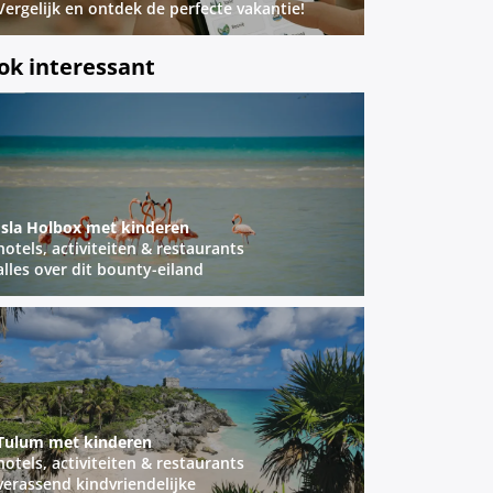
Vergelijk en ontdek de perfecte vakantie!
ok interessant
Isla H
olbox met kinderen
hotels, activiteiten & restaurants
alles over dit bounty-eiland
Tulum met kinderen
hotels, activiteiten & restaurants
verassend kindvriendelijke