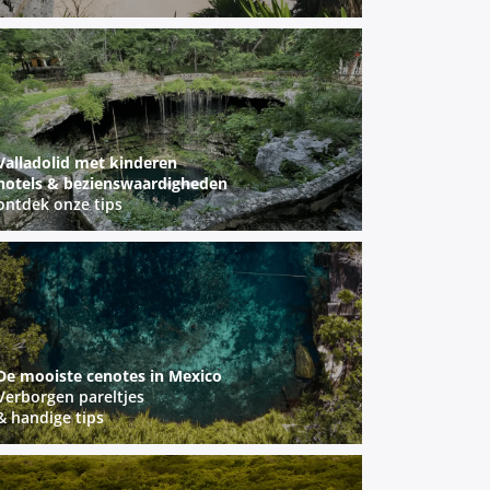
Valladolid met kinderen
hotels & bezienswaardigheden
ontdek onze tips
De mooiste cenotes in Mexico
Verborgen pareltjes
& handige tips