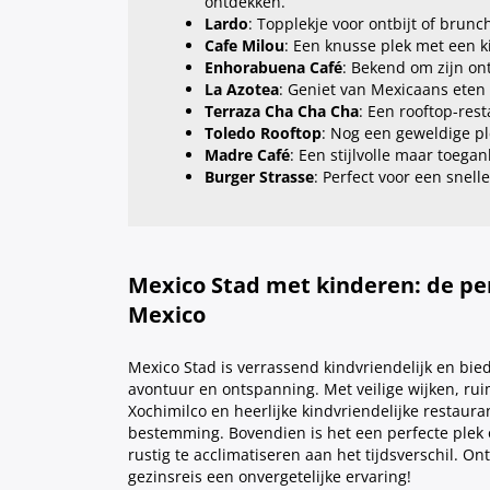
ontdekken.
Lardo
: Topplekje voor ontbijt of brunc
Cafe Milou
: Een knusse plek met een ki
Enhorabuena Café
: Bekend om zijn o
La Azotea
: Geniet van Mexicaans eten 
Terraza Cha Cha Cha
: Een rooftop-res
Toledo Rooftop
: Nog een geweldige pl
Madre Café
: Een stijlvolle maar toegan
Burger Strasse
: Perfect voor een snelle
Mexico Stad met kinderen: de per
Mexico
Mexico Stad is verrassend kindvriendelijk en bie
avontuur en ontspanning. Met veilige wijken, ruim
Xochimilco en heerlijke kindvriendelijke restaur
bestemming. Bovendien is het een perfecte plek
rustig te acclimatiseren aan het tijdsverschil. On
gezinsreis een onvergetelijke ervaring!