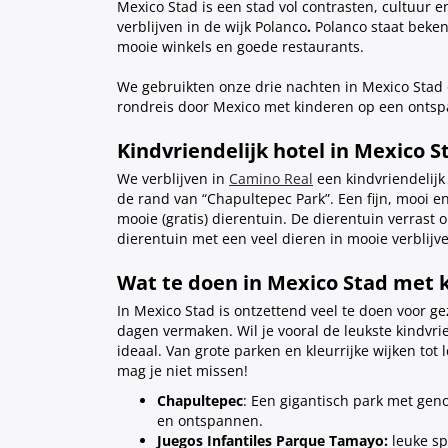
Mexico Stad is een stad vol contrasten, cultuur e
verblijven in de wijk Polanco
.
Polanco staat bekend
mooie winkels en goede restaurants.
We gebruikten onze drie nachten in Mexico Stad 
rondreis door Mexico met kinderen op een onts
Kindvriendelijk hotel in Mexico S
We verblijven in
Camino Real
een kindvriendelijk
de rand van “Chapultepec Park”. Een fijn, mooi e
mooie (gratis) dierentuin. De dierentuin verrast
dierentuin met een veel dieren in mooie verblijv
Wat te doen in Mexico Stad met 
In Mexico Stad is ontzettend veel te doen voor g
dagen vermaken. Wil je vooral de leukste kindvri
ideaal. Van grote parken en kleurrijke wijken t
mag je niet missen!
Chapultepec
: Een gigantisch park met gen
en ontspannen.
Juegos Infantiles Parque Tamayo:
leuke sp