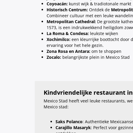
Coyoacán:
kunst wijk & tradiotonale markt
Historisch Centrum:
Ontdek de
Metropolit
Combineer cultuur met een leuke wandeli
Metropolitan Cathedral:
De grootste kathed
1573, is een indrukwekkend heiligdom zowe
La Roma & Condesa:
leukste wijken
Xochimilco:
een kleurrijke boottocht door 
ervaring voor het hele gezin.
Zona Rosa en Antara:
om te shoppen
Zocalo:
belangrijkste plein in Mexico Stad
Kindvriendelijke restaurant i
Mexico Stad heeft veel leuke restaurants, we 
Mexico stad:
Saks Polanco
: Authentieke Mexicaanse
Carajillo Masaryk
: Perfect voor gezin