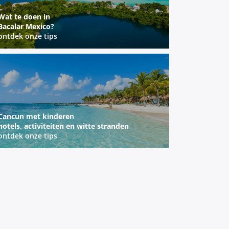
Wat te doen in
Bacalar Mexico?
ontdek onze tips
Cancun met kinderen
hotels, activiteiten en witte stranden
ontdek onze tips