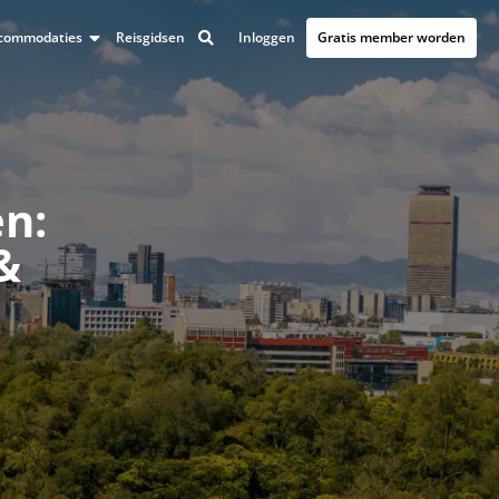
Inloggen
Gratis member worden
accommodaties
Reisgidsen
n:
 &