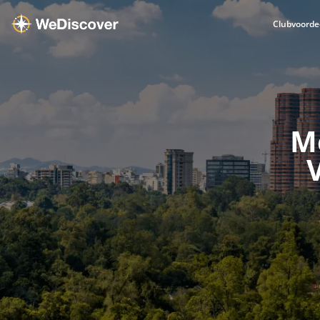
Clubvoorde
M
V