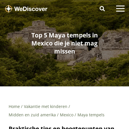
Top 5 Maya tempels in
Mexico die je niet mag
missen
Home
Vakantie met kinderen
Midden en zuid amerika
Mexico
Maya tempels
Praktische tips en hoogtepunten van