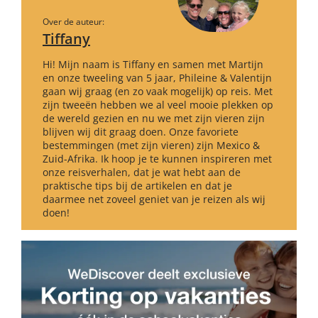
Over de auteur:
Tiffany
Hi! Mijn naam is Tiffany en samen met Martijn
en onze tweeling van 5 jaar, Phileine & Valentijn
gaan wij graag (en zo vaak mogelijk) op reis. Met
zijn tweeën hebben we al veel mooie plekken op
de wereld gezien en nu we met zijn vieren zijn
blijven wij dit graag doen. Onze favoriete
bestemmingen (met zijn vieren) zijn Mexico &
Zuid-Afrika. Ik hoop je te kunnen inspireren met
onze reisverhalen, dat je wat hebt aan de
praktische tips bij de artikelen en dat je
daarmee net zoveel geniet van je reizen als wij
doen!