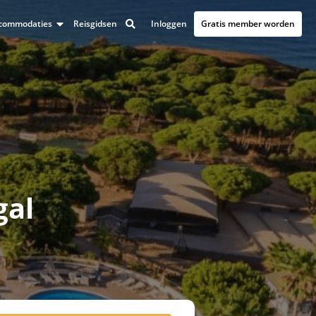
Inloggen
Gratis member worden
accommodaties
Reisgidsen
gal