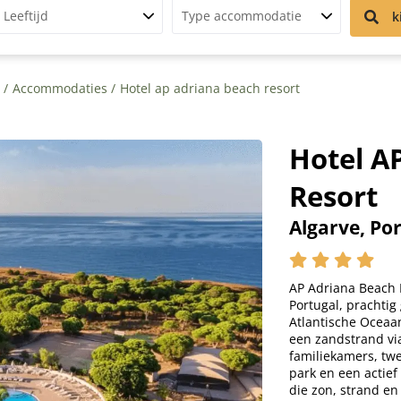
Leeftijd
Type accommodatie
k
e
Accommodaties
Hotel ap adriana beach resort
Hotel A
Resort
Algarve, Po
AP Adriana Beach R
Portugal, prachtig
Atlantische Oceaan
een zandstrand via
familiekamers, t
park en een actie
die zon, strand en