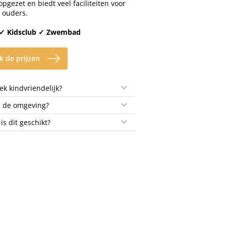
opgezet en biedt veel faciliteiten voor
 ouders.
 ✓ Kidsclub ✓ Zwembad
k de prijzen
k kindvriendelijk?
n de omgeving?
 is dit geschikt?