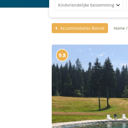
Kindvriendelijke bestemming
Accommodaties Bosnië
Home
9.8