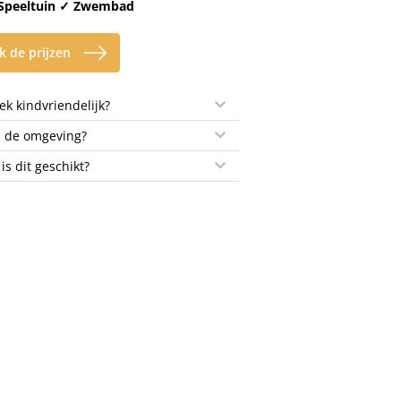
 Speeltuin ✓ Zwembad
k de prijzen
k kindvriendelijk?
n de omgeving?
 is dit geschikt?