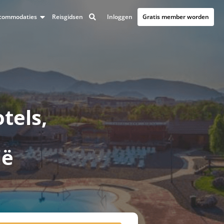
Inloggen
Gratis member worden
accommodaties
Reisgidsen
tels,
ië