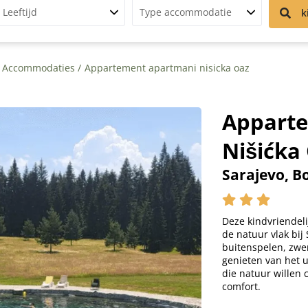
Leeftijd
Type accommodatie
k
Accommodaties
Appartement apartmani nisicka oaz
Appart
Nišićka
Sarajevo, B
Deze kindvriendeli
de natuur vlak bij
buitenspelen, zwe
genieten van het u
die natuur willen
comfort.