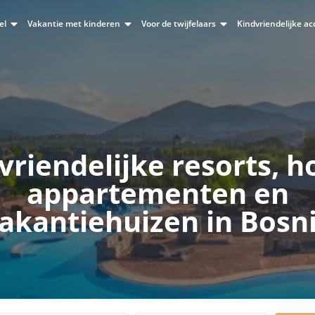
el
Vakantie met kinderen
Voor de twijfelaars
Kindvriendelijke 
vriendelijke resorts, ho
appartementen en
akantiehuizen in Bosn