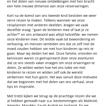
en het delen van nieuwe ontdekkingen met hen bracht
een hele nieuwe dimensie aan onze reiservaringen.
Kort na de komst van ons tweede kind besloten we weer
verre reizen te maken. Telkens wanneer we onze
reisplannen met anderen deelden, kregen we vaak
dezelfde vraag: "gaan de kinderen mee of laat je ze
achter?" en ons antwoord was altijd hetzelfde: we nemen
onze kinderen mee. Dit leidde vaak tot bewondering en
verbazing, en mensen vertelden ons dat ze zelf niet de
moed zouden hebben om met hun kinderen op reis te
gaan. Maar wij deden het wel. Onze familie, vrienden en
kennissen waren zo geïnspireerd door onze avonturen
dat ze ons steeds vaker vroegen om onze ervaringen te
delen. Ze wilden weten hoe het ons lukte om met
kinderen te reizen en wilden zelf ook de wereld
verkennen met hun gezin. Het was vanuit deze motivatie
dat we begonnen met het delen van ons verhaal, onze
tips en inspiratie.
Met trotst kijken we terug op de prachtige reizen die we
al hebben gemaakt naar o.a. bestemmingen als Maleisië,
Amerika, Marokko, Saudi-Arabië en Jordanië. En we