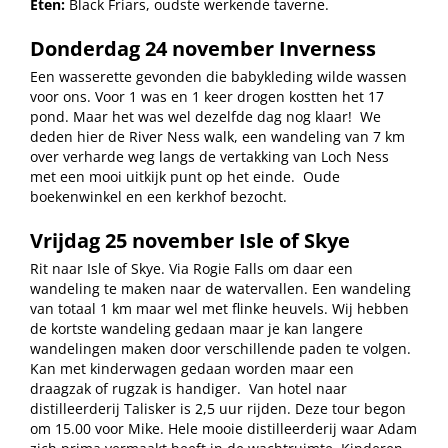
Eten:
Black Friars, oudste werkende taverne.
Donderdag 24 november Inverness
Een wasserette gevonden die babykleding wilde wassen
voor ons. Voor 1 was en 1 keer drogen kostten het 17
pond. Maar het was wel dezelfde dag nog klaar!
We
deden hier de River Ness walk, een wandeling van 7 km
over verharde weg langs de vertakking van Loch Ness
met een mooi uitkijk punt op het einde.
Oude
boekenwinkel en een kerkhof bezocht.
Vrijdag 25 november Isle of Skye
Rit naar Isle of Skye. Via Rogie Falls om daar een
wandeling te maken naar de watervallen. Een wandeling
van totaal 1 km maar wel met flinke heuvels. Wij hebben
de kortste wandeling gedaan maar je kan langere
wandelingen maken door verschillende paden te volgen.
Kan met kinderwagen gedaan worden maar een
draagzak of rugzak is handiger.
Van hotel naar
distilleerderij Talisker is 2,5 uur rijden. Deze tour begon
om 15.00 voor Mike. Hele mooie distilleerderij waar Adam