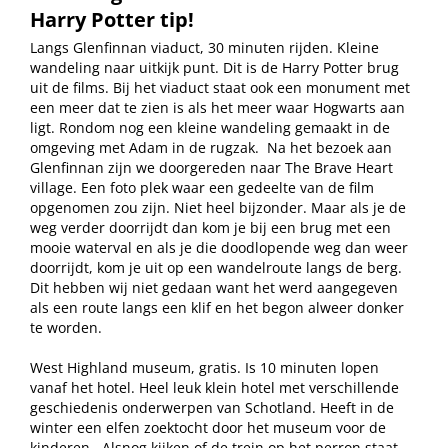
Harry Potter tip!
Langs Glenfinnan viaduct, 30 minuten rijden. Kleine
wandeling naar uitkijk punt. Dit is de Harry Potter brug
uit de films. Bij het viaduct staat ook een monument met
een meer dat te zien is als het meer waar Hogwarts aan
ligt. Rondom nog een kleine wandeling gemaakt in de
omgeving met Adam in de rugzak.
Na het bezoek aan
Glenfinnan zijn we doorgereden naar The Brave Heart
village. Een foto plek waar een gedeelte van de film
opgenomen zou zijn. Niet heel bijzonder. Maar als je de
weg verder doorrijdt dan kom je bij een brug met een
mooie waterval en als je die doodlopende weg dan weer
doorrijdt, kom je uit op een wandelroute langs de berg.
Dit hebben wij niet gedaan want het werd aangegeven
als een route langs een klif en het begon alweer donker
te worden.
West Highland museum, gratis. Is 10 minuten lopen
vanaf het hotel. Heel leuk klein hotel met verschillende
geschiedenis onderwerpen van Schotland. Heeft in de
winter een elfen zoektocht door het museum voor de
kinderen.
Alsnog kijken of de trein op het perron staat.