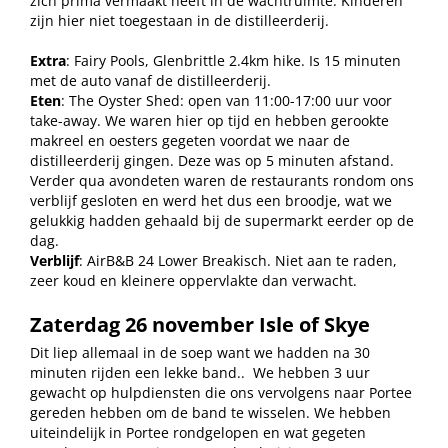
zich prima vermaakt heeft in de wachtruimte. Kinderen
zijn hier niet toegestaan in de distilleerderij.
Extra
: Fairy Pools, Glenbrittle 2.4km hike. Is 15 minuten
met de auto vanaf de distilleerderij.
Eten
: The Oyster Shed: open van 11:00-17:00 uur voor
take-away. We waren hier op tijd en hebben gerookte
makreel en oesters gegeten voordat we naar de
distilleerderij gingen. Deze was op 5 minuten afstand.
Verder qua avondeten waren de restaurants rondom ons
verblijf gesloten en werd het dus een broodje, wat we
gelukkig hadden gehaald bij de supermarkt eerder op de
dag.
Verblijf
: AirB&B 24 Lower Breakisch. Niet aan te raden,
zeer koud en kleinere oppervlakte dan verwacht.
Zaterdag 26 november Isle of Skye
Dit liep allemaal in de soep want we hadden na 30
minuten rijden een lekke band..
We hebben 3 uur
gewacht op hulpdiensten die ons vervolgens naar Portee
gereden hebben om de band te wisselen. We hebben
uiteindelijk in Portee rondgelopen en wat gegeten