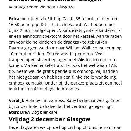
Vandaag reden we naar Glasgow.
Extra:
omrijden via Stirling Castle 35 minuten en entree
16.50 pond p.p. Dit is het echt waard! We hebben hier
bijna 2 uur rondgelopen. Voor de iets grotere kinderen is
er een eenhoorn zoektocht door het kasteel. Aan te raden
om voor kleine kinderen de draagzak te gebruiken.
Daarna gingen we door naar William Wallace museum op
10 minuten rijden. Entree was 11 pond p.p. Veel
trappenlopen,
4 verdiepingen met 246 treden om er te
komen. Via een enkele trap. Het was het wel waard! Als
tip, neem wel de gratis pendelbus omhoog. Wij hadden
het niet gedaan en hebben een flinke steile wandeling
omhoog gemaakt. Onder bij de parkeerplaats zit een heel
leuk lunch café met goede broodjes.
Verblijf:
Holiday Inn express. Baby bedje aanwezig. Geen
bijzonder hotel behalve dat het centraal gelegen ligt.
Eten:
Brew Dog bier café.
Vrijdag 2 december Glasgow
Deze dag zaten we op de hop on hop off bus. Je komt dan