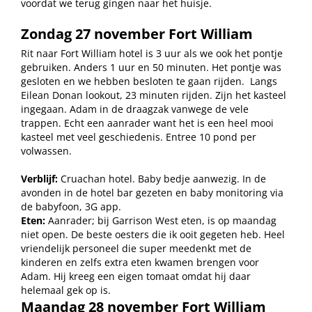
voordat we terug gingen naar het huisje.
Zondag 27 november Fort William
Rit naar Fort William hotel is 3 uur als we ook het pontje
gebruiken. Anders 1 uur en 50 minuten. Het pontje was
gesloten en we hebben besloten te gaan rijden.
Langs
Eilean Donan lookout, 23 minuten rijden. Zijn het kasteel
ingegaan. Adam in de draagzak vanwege de vele
trappen. Echt een aanrader want het is een heel mooi
kasteel met veel geschiedenis. Entree 10 pond per
volwassen.
Verblijf:
Cruachan hotel. Baby bedje aanwezig. In de
avonden in de hotel bar gezeten en baby monitoring via
de babyfoon, 3G app.
Eten:
Aanrader; bij Garrison West eten, is op maandag
niet open. De beste oesters die ik ooit gegeten heb. Heel
vriendelijk personeel die super meedenkt met de
kinderen en zelfs extra eten kwamen brengen voor
Adam. Hij kreeg een eigen tomaat omdat hij daar
helemaal gek op is.
Maandag 28 november Fort William