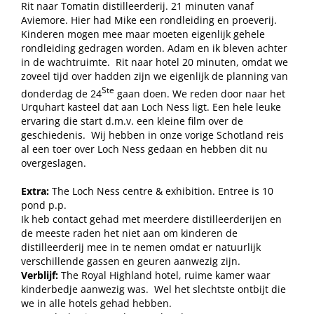
Rit naar Tomatin distilleerderij. 21 minuten vanaf
Aviemore. Hier had Mike een rondleiding en proeverij.
Kinderen mogen mee maar moeten eigenlijk gehele
rondleiding gedragen worden. Adam en ik bleven achter
in de wachtruimte.
Rit naar hotel 20 minuten, omdat we
zoveel tijd over hadden zijn we eigenlijk de planning van
Ste
donderdag de 24
gaan doen. We reden door naar het
Urquhart kasteel dat aan Loch Ness ligt. Een hele leuke
ervaring die start d.m.v. een kleine film over de
geschiedenis.
Wij hebben in onze vorige Schotland reis
al een toer over Loch Ness gedaan en hebben dit nu
overgeslagen.
Extra:
The Loch Ness centre & exhibition. Entree is 10
pond p.p.
Ik heb contact gehad met meerdere distilleerderijen en
de meeste raden het niet aan om kinderen de
distilleerderij mee in te nemen omdat er natuurlijk
verschillende gassen en geuren aanwezig zijn.
Verblijf:
The Royal Highland hotel, ruime kamer waar
kinderbedje aanwezig was.
Wel het slechtste ontbijt die
we in alle hotels gehad hebben.