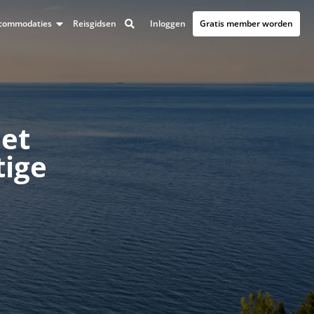
Inloggen
Gratis member worden
accommodaties
Reisgidsen
met
tige