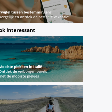
Twijfel tussen bestemmingen?
Vergelijk en ontdek de perfecte vakantie!
ok interessant
Mooiste plekken in Italië
Ontdek de verborgen parels
met de mooiste plekjes