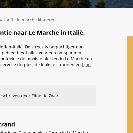
Vakantie le marche kinderen
tie naar Le Marche in Italië.
den-Italië. De streek is bergachtiger dan
et gebied biedt alles voor een ontspannen
 ontdek je de mooiste plekken in Le Marche en
sfeervolle dorpjes, de leukste stranden en
fijne
geschreven door
Eline de Zwart
trand
Argiturismo Camping Vista Fermo in Le Marche