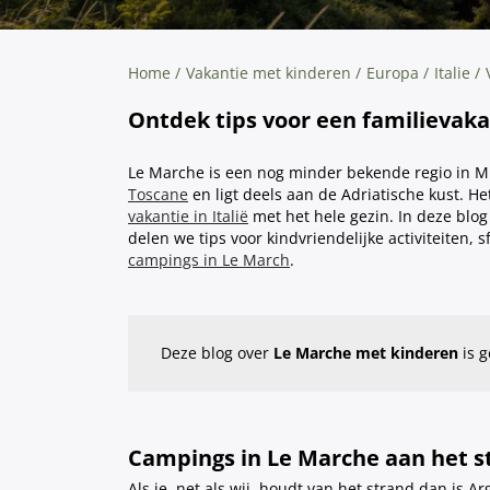
Home
Vakantie met kinderen
Europa
Italie
Ontdek tips voor een familievakan
Le Marche is een nog minder bekende regio in Mid
Toscane
en ligt deels aan de Adriatische kust. H
vakantie in Italië
met het hele gezin. In deze blog
delen we tips voor kindvriendelijke activiteiten, 
campings in Le March
.
Deze blog over
Le Marche met kinderen
is 
Campings in Le Marche aan het s
Als je, net als wij, houdt van het strand dan is 