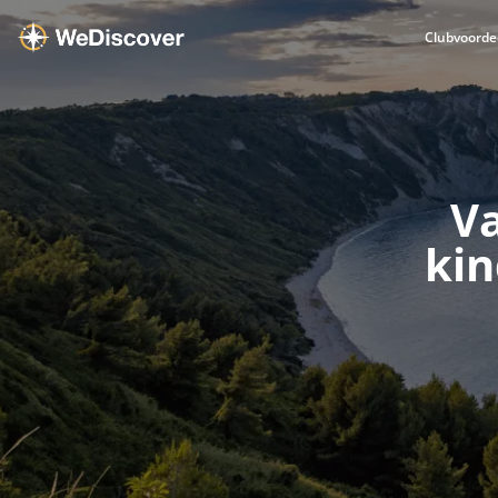
Clubvoorde
Va
kin