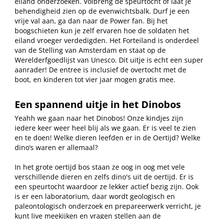
eiland onderzoeken. Volbreng de speurtocht of laat je
behendigheid zien op de evenwichtsbalk. Durf je een
vrije val aan, ga dan naar de Power fan. Bij het
boogschieten kun je zelf ervaren hoe de soldaten het
eiland vroeger verdedigden. Het Forteiland is onderdeel
van de Stelling van Amsterdam en staat op de
Werelderfgoedlijst van Unesco. Dit uitje is echt een super
aanrader! De entree is inclusief de overtocht met de
boot, en kinderen tot vier jaar mogen gratis mee.
Een spannend uitje in het Dinobos
Yeahh we gaan naar het Dinobos! Onze kindjes zijn
iedere keer weer heel blij als we gaan. Er is veel te zien
en te doen! Welke dieren leefden er in de Oertijd? Welke
dino’s waren er allemaal?
In het grote oertijd bos staan ze oog in oog met vele
verschillende dieren en zelfs dino's uit de oertijd. Er is
een speurtocht waardoor ze lekker actief bezig zijn. Ook
is er een laboratorium, daar wordt geologisch en
paleontologisch onderzoek en prepareerwerk verricht, je
kunt live meekijken en vragen stellen aan de