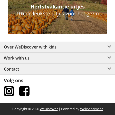
Herfstvakantie uitjes
10x de leukste uitjes voor het gezin
Over WeDiscover with kids
Work with us
Contact
Volg ons
Copyright © 2026
WeDiscover
| Powered by
WebSentiment