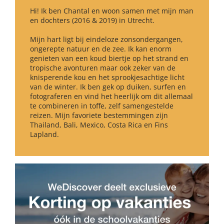
Hi! Ik ben Chantal en woon samen met mijn man
en dochters (2016 & 2019) in Utrecht.
Mijn hart ligt bij eindeloze zonsondergangen,
ongerepte natuur en de zee. Ik kan enorm
genieten van een koud biertje op het strand en
tropische avonturen maar ook zeker van de
knisperende kou en het sprookjesachtige licht
van de winter. Ik ben gek op duiken, surfen en
fotograferen en vind het heerlijk om dit allemaal
te combineren in toffe, zelf samengestelde
reizen. Mijn favoriete bestemmingen zijn
Thailand, Bali, Mexico, Costa Rica en Fins
Lapland.