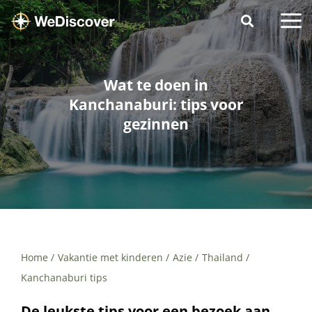
Wat te doen in
Kanchanaburi: tips voor
gezinnen
Home
Vakantie met kinderen
Azie
Thailand
Kanchanaburi tips
De leukste tips voor een bezoek aan