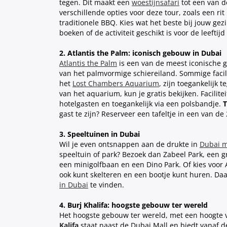
tegen. Dit maakt een
woestijnsafari
tot een van de
verschillende opties voor deze tour, zoals een r
traditionele BBQ. Kies wat het beste bij jouw gez
boeken of de activiteit geschikt is voor de leeftij
2. Atlantis the Palm: iconisch gebouw in Dubai
Atlantis the Palm
is een van de meest iconische 
van het palmvormige schiereiland. Sommige facili
het
Lost Chambers Aquarium
, zijn toegankelijk 
van het aquarium, kun je gratis bekijken. Facilite
hotelgasten en toegankelijk via een polsbandje.
T
gast te zijn? Reserveer een tafeltje in een van de
3. Speeltuinen in Dubai
Wil je even ontsnappen aan de drukte in
Dubai m
speeltuin of park? Bezoek dan Zabeel Park, een g
een minigolfbaan en een Dino Park. Of kies voor 
ook kunt skelteren en een bootje kunt huren. Daa
in Dubai
te vinden.
4. Burj Khalifa: hoogste gebouw ter wereld
Het hoogste gebouw ter wereld, met een hoogte 
Kalifa
staat naast de Dubai Mall en biedt vanaf