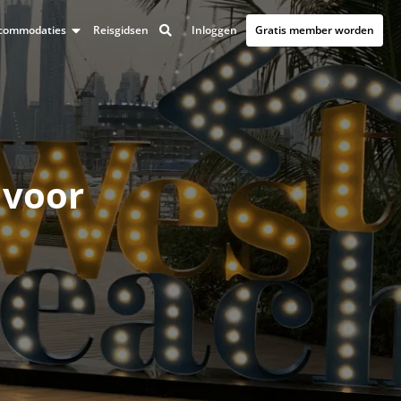
Inloggen
Gratis member worden
accommodaties
Reisgidsen
 voor