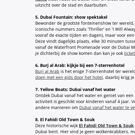
uitzicht over de stad en daarbuiten.
5. Dubai Fountain: show spektakel
Bewonder de grootste fonteinenshow ter wereld,
iconische nummers zoals 'Thriller' en 'I Will Alw
vooraf de exacte tijden en dagen), maar voor ee
Deze vindt dagelijks plaats, elke 30 minuten tusse
vanaf de Waterfront Promenade voor de Dubai Mall
je dichterbij de show komen dan kan je ook
ticke
6. Burj al Arab: kijkje bij een 7-sterrenhotel
Burj al Arab
is het enige 7-sterrenhotel ter werel
doen met een gids door het hotel
, daarbij krijg 
7. Yellow Boats: Dubai vanaf het water
Ontdek Dubai vanaf het water en geniet van een u
activiteit is geschikt voor kinderen vanaf 4 jaar.
andere manieren om
Dubai vanaf het water te v
8. El Fahidi Old Town & Souk
Deze historische wijk
El Fahidi Old Town & Souk
Dubai bent. Hier vind je geen wolkenkrabbers, maa