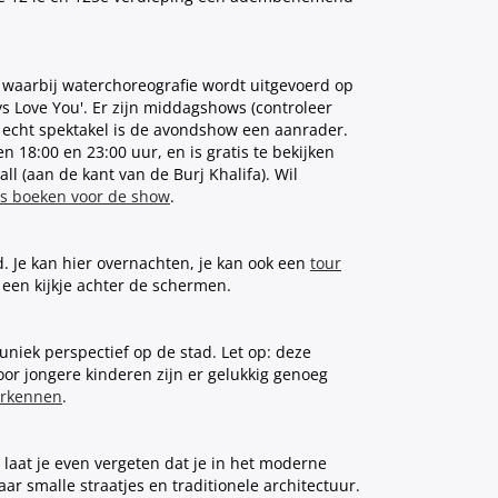
 waarbij waterchoreografie wordt uitgevoerd op
ays Love You'. Er zijn middagshows (controleer
n echt spektakel is de avondshow een aanrader.
n 18:00 en 23:00 uur, en is gratis te bekijken
 (aan de kant van de Burj Khalifa). Wil
ts boeken voor de show
.
d. Je kan hier overnachten, je kan ook een
tour
je een kijkje achter de schermen.
niek perspectief op de stad. Let op: deze
 Voor jongere kinderen zijn er gelukkig genoeg
erkennen
.
laat je even vergeten dat je in het moderne
r smalle straatjes en traditionele architectuur.