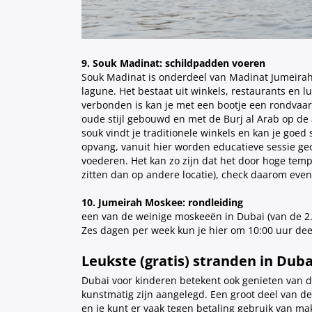
9. Souk Madinat: schildpadden voeren
Souk Madinat is onderdeel van Madinat Jumeira
lagune. Het bestaat uit winkels, restaurants en l
verbonden is kan je met een bootje een rondvaar
oude stijl gebouwd en met de Burj al Arab op de 
souk vindt je traditionele winkels en kan je goe
opvang, vanuit hier worden educatieve sessie g
voederen. Het kan zo zijn dat het door hoge tem
zitten dan op andere locatie), check daarom even
10. Jumeirah Moskee: rondleiding
een van de weinige moskeeën in Dubai (van de 2.2
Zes dagen per week kun je hier om 10:00 uur dee
Leukste (gratis) stranden in Dub
Dubai voor kinderen betekent ook genieten van d
kunstmatig zijn aangelegd. Een groot deel van de
en je kunt er vaak tegen betaling gebruik van mak