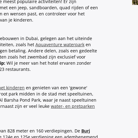
 meest populaire activiteiten! Er zijn
it met een jeep, sandboarden, quad rijden of een
in en wensen past, en controleer voor het
d van je kinderen.
gebouwen in Dubai, gelegen aan het uiteinde
teiten, zoals het
Aquaventure waterpark
en
tegen betaling. Andere delen, zoals een gedeelte
iten zoals het zwembad zijn exclusief voor
ip:
Wil je meer van het hotel ervaren zonder
 23 restaurants.
et kinderen
en genieten van een 'gewone'
root park midden in de stad met speeltuinen,
Al Barsha Pond Park, waar je naast speeltuinen
rnaast zijn er veel leuke
water- en pretparken
van 828 meter en 160 verdiepingen. De
Burj
 de 124e en 125e verdieping een adembenemend