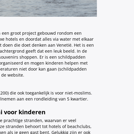
h een groot project gebouwd rondom een
uxe hotels en doordat alles via water met elkaar
t doen die doet denken aan Venetië. Het is een
achtergrond geeft dat een leuk beeld. In de
d souvenirs shoppen. Er is een schildpadden
eorganiseerd en mogen kinderen helpen met
peraturen niet door kan gaan (schildpadden
 de website.
00) die ook toegankelijk is voor niet-moslims.
lnemen aan een rondleiding van 5 kwartier.
ai voor kinderen
e prachtige stranden, waarvan er veel
ze stranden behoort tot hotels of beachclubs,
en als je geen gast bent. Gelukkig zijn er ook