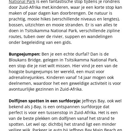
National Park
is een fantastische stop tijdens je rondreis
door Zuid-Afrika met.kinderen, waar je een korte stop kan
maken of paar dagen kan doorbrengen. De natuur is
prachtig, mooie hikes (verschillende niveaus en lengtes),
bossen, uitzichten en mooie stranden. Er is van alles te
doen in Tsitsikamma National Park, verschillende zipline
routes, tuben over de rivier, suppen en wandelingen
onder begeleiding van een gids.
Bungeejumpen:
Ben je een echte durfal? Dan is de
Bloukans Bridge, gelegen in Tsitsikamma National Park,
een stop die je niet wilt missen. Hier vind je een van de
hoogste bungeejumps ter wereld, een must voor
adrenalinejunkies. Kinderen vanaf 14 jaar mogen ook
deelnemen, waardoor het een geweldige activiteit is voor
avontuurlijke gezinnen in Zuid-Afrika.
Dolfijnen spotten in een surfdorpje:
Jeffreys Bay, ook wel
bekend als J-Bay, is een ontspannen surfdorpje dat
perfect is voor een tussenstop in Zuid-Afrika. Het is een
van de beste plekken om dolfijnen vanaf het strand te
spotten. Let wel op: dichtbij het strand ligt een minder
veilige wijk. Parkeer je auto bij Jeffreys Bay Main Beach en