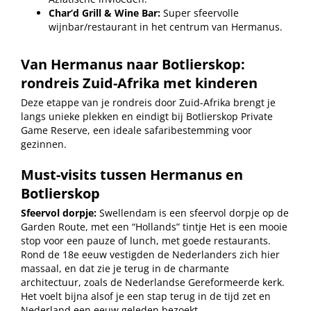
Char’d Grill & Wine Bar:
Super sfeervolle
wijnbar/restaurant in het centrum van Hermanus.
Van
Hermanus
naar Botlierskop:
r
ondreis Zuid-Afrika met kinderen
Deze etappe van je rondreis door Zuid-Afrika brengt je
langs unieke plekken en eindigt bij Botlierskop Private
Game Reserve, een ideale safaribestemming voor
gezinnen.
Must-visits tussen Hermanus en
Botlierskop
Sfeervol dorpje:
Swellendam is een sfeervol dorpje op de
Garden Route, met een “Hollands” tintje Het is een mooie
stop voor een pauze of lunch, met goede restaurants.
Rond de 18e eeuw vestigden de Nederlanders zich hier
massaal, en dat zie je terug in de charmante
architectuur, zoals de Nederlandse Gereformeerde kerk.
Het voelt bijna alsof je een stap terug in de tijd zet en
Nederland een eeuw geleden bezoekt.