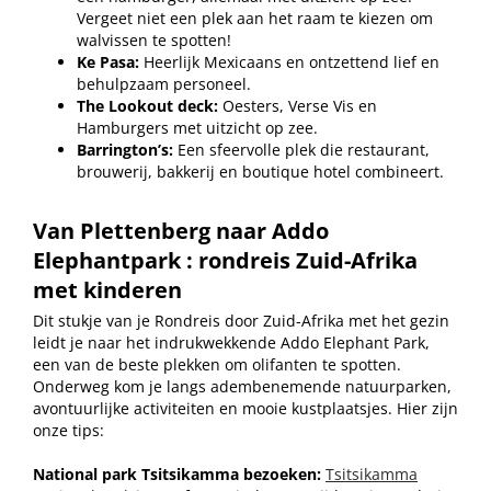
Vergeet niet een plek aan het raam te kiezen om
walvissen te spotten!
Ke Pasa:
Heerlijk Mexicaans en ontzettend lief en
behulpzaam personeel.
The Lookout deck:
Oesters, Verse Vis en
Hamburgers met uitzicht op zee.
Barrington’s
:
Een sfeervolle plek die restaurant,
brouwerij, bakkerij en boutique hotel combineert.
Van Plettenberg naar Addo
Elephantpark
: r
ondreis Zuid-Afrika
met kinderen
Dit stukje van je Rondreis door Zuid-Afrika met het gezin
leidt je naar het indrukwekkende Addo Elephant Park,
een van de beste plekken om olifanten te spotten.
Onderweg kom je langs adembenemende natuurparken,
avontuurlijke activiteiten en mooie kustplaatsjes. Hier zijn
onze tips:
National park Tsitsikamma bezoeken:
Tsitsikamma