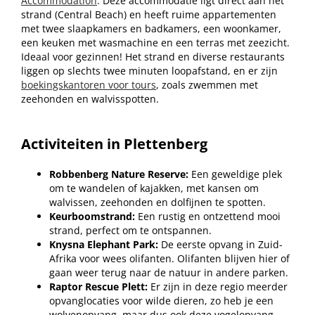
Accommodation
.
Deze accommodatie ligt direct aan het
strand (Central Beach) en heeft ruime appartementen
met twee slaapkamers en badkamers, een woonkamer,
een keuken met wasmachine en een terras met zeezicht.
Ideaal voor gezinnen! Het strand en diverse restaurants
liggen op slechts twee minuten loopafstand, en er zijn
boekingskantoren voor tours
, zoals zwemmen met
zeehonden en walvisspotten.
Activiteiten in Plettenberg
Robbenberg Nature Reserve:
Een geweldige plek
om te wandelen of kajakken, met kansen om
walvissen, zeehonden en dolfijnen te spotten.
Keurboomstrand:
Een rustig en ontzettend mooi
strand, perfect om te ontspannen.
Knysna Elephant Park:
De eerste opvang in Zuid-
Afrika voor wees olifanten. Olifanten blijven hier of
gaan weer terug naar de natuur in andere parken.
Raptor Rescue Plett:
Er zijn in deze regio meerder
opvanglocaties voor wilde dieren, zo heb je een
wolvenopvang, maar dus ook deze vogelopvang