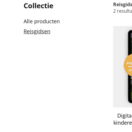
Collectie
Reisgid
2 result
Alle producten
Reisgidsen
Digit
kinder