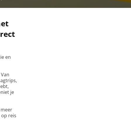
et
rect
ie en
. Van
agtrips,
ebt,
niet je
l meer
 op reis