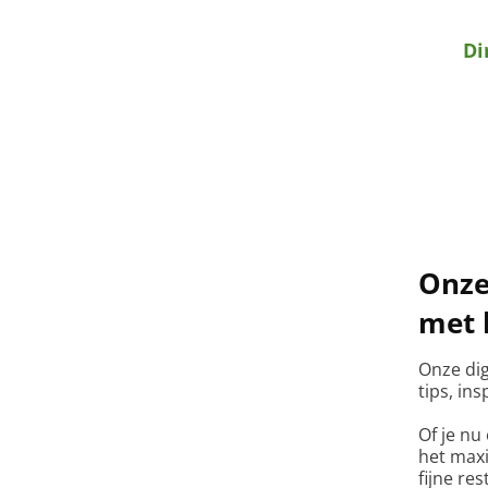
Di
Onze 
met 
Onze dig
tips, in
Of je nu
het maxi
fijne re