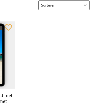
tad met
met