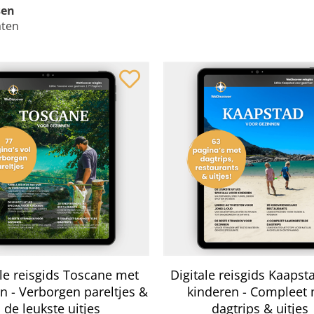
sen
aten
ale reisgids Toscane met
Digitale reisgids Kaaps
en
-
Verborgen pareltjes &
kinderen
-
Compleet 
de leukste uitjes
dagtrips & uitjes