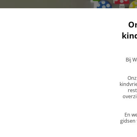
O
kin
Bij 
Onze
kindvri
res
overzi
En we
gidsen 