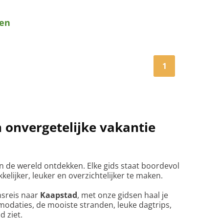
den
1
n onvergetelijke vakantie
n de wereld ontdekken. Elke gids staat boordevol
elijker, leuker en overzichtelijker te maken.
nsreis naar
Kaapstad
, met onze gidsen haal je
ommodaties, de mooiste stranden, leuke dagtrips,
d ziet.