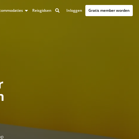
Inloggen
Gratis member worden
accommodaties
Reisgidsen
r
n
pp