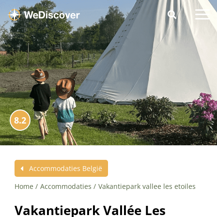
8.2
Accommodaties België
Home
Accommodaties
Vakantiepark vallee les etoiles
Vakantiepark Vallée Les