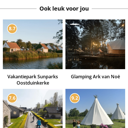
Ook leuk voor jou
8.7
Vakantiepark Sunparks
Glamping Ark van Noë
Oostduinkerke
7.6
9.2