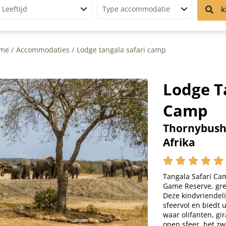
Leeftijd
Type accommodatie
k
me
Accommodaties
Lodge tangala safari camp
Lodge T
Camp
Thornybush
Afrika
Tangala Safari Ca
Game Reserve, gre
Deze kindvriendelij
sfeervol en biedt 
waar olifanten, gi
open sfeer, het z