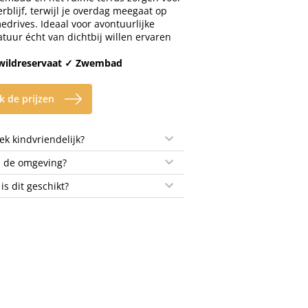
blijf, terwijl je overdag meegaat op
edrives. Ideaal voor avontuurlijke
tuur écht van dichtbij willen ervaren
wildreservaat ✓ Zwembad
k de prijzen
k kindvriendelijk?
n de omgeving?
 is dit geschikt?