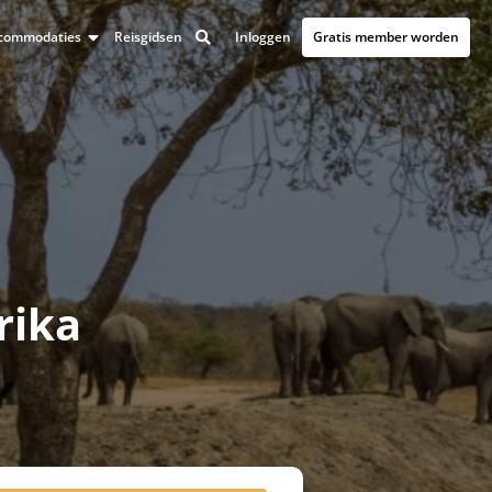
Inloggen
Gratis member worden
accommodaties
Reisgidsen
rika