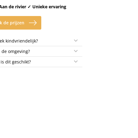
Aan de rivier ✓ Unieke ervaring
k de prijzen
k kindvriendelijk?
n de omgeving?
 is dit geschikt?