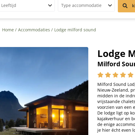
Leeftijd
Type accommodatie
k
Home
Accommodaties
Lodge milford sound
Lodge M
Milford Sou
Milford Sound Lodg
Nieuw-Zeeland, pr
midden in de indr
vrijstaande chalet
voorzien van een 
De lodge ligt op k
kajakverhuur en b
de enige accommod
je hier écht even 