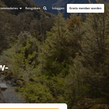
Inloggen
Gratis member worden
accommodaties
Reisgidsen
w-