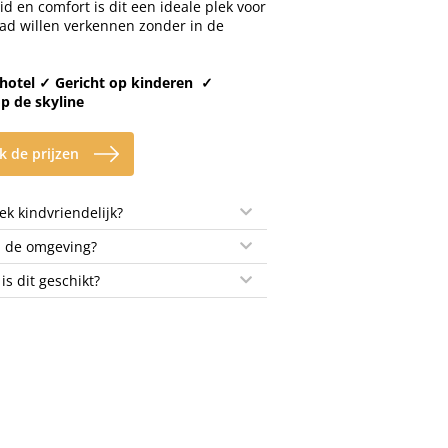
id en comfort is dit een ideale plek voor
tad willen verkennen zonder in de
 hotel
✓
Gericht op kinderen
✓
op de skyline
k de prijzen
k kindvriendelijk?
n de omgeving?
 is dit geschikt?