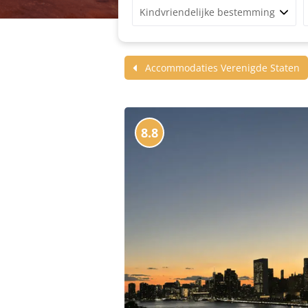
Kindvriendelijke bestemming
Accommodaties Verenigde Staten
8.8