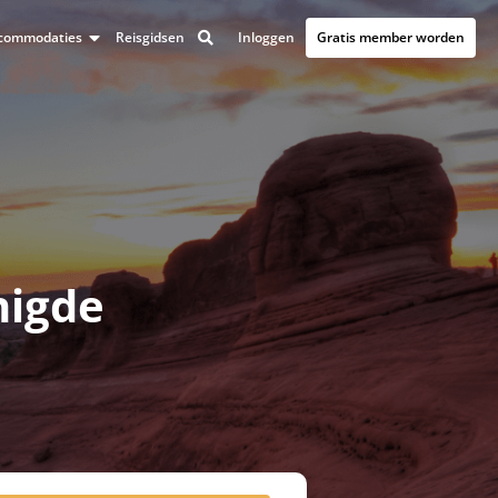
Inloggen
Gratis member worden
accommodaties
Reisgidsen
nigde