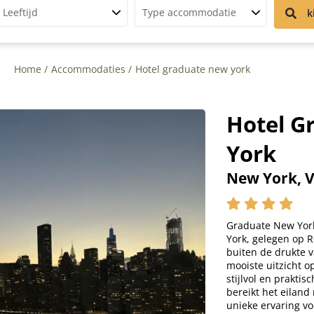
Leeftijd
Type accommodatie
k
Home
Accommodaties
Hotel graduate new york
Hotel G
York
New York, 
Graduate New York 
York, gelegen op Ro
buiten de drukte 
mooiste uitzicht o
stijlvol en praktis
bereikt het eiland
unieke ervaring v