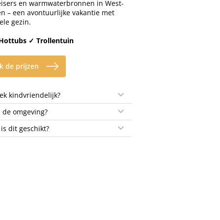
eisers en warmwaterbronnen in West-
en – een avontuurlijke vakantie met
ele gezin.
Hottubs ✓ Trollentuin
k de prijzen
k kindvriendelijk?
n de omgeving?
 is dit geschikt?