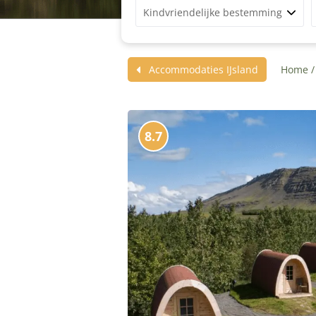
Kindvriendelijke bestemming
Accommodaties IJsland
Home
8.7