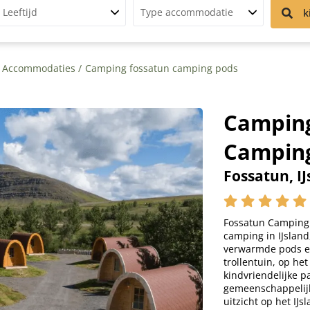
Leeftijd
Type accommodatie
k
Accommodaties
Camping fossatun camping pods
Camping
Campin
Fossatun, IJ
Fossatun Camping 
camping in IJsland
verwarmde pods e
trollentuin, op he
kindvriendelijke pa
gemeenschappelijk
uitzicht op het IJs