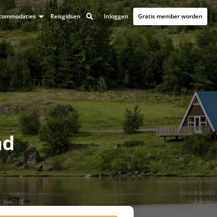
Inloggen
Gratis member worden
accommodaties
Reisgidsen
nd