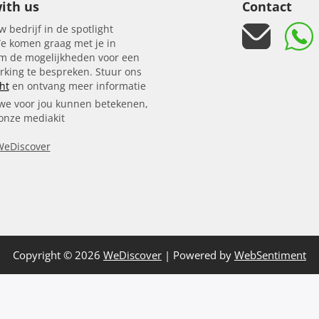
ith us
Contact
w bedrijf in de spotlight
e komen graag met je in
om de mogelijkheden voor een
king te bespreken. Stuur ons
ht
en ontvang meer informatie
we voor jou kunnen betekenen,
 onze mediakit
WeDiscover
Copyright © 2026
WeDiscover
| Powered by
WebSentiment