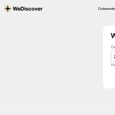
Clubvoorde
W
G
Te