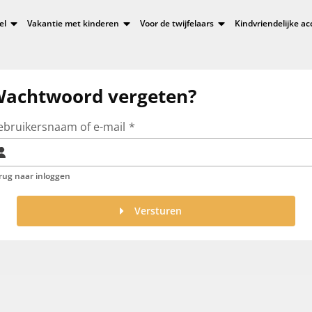
el
Vakantie met kinderen
Voor de twijfelaars
Kindvriendelijke 
achtwoord vergeten?
ebruikersnaam of e-mail
rug naar inloggen
Versturen